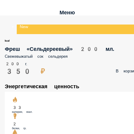
Меню
New
Фреш «Сельдереевый» 200 мл.
Свежевыжатый сок сельдерея
200 г.
350 ₽
В корзи
Энергетическая ценность
33
калории, ккал.
2
белки, гр.