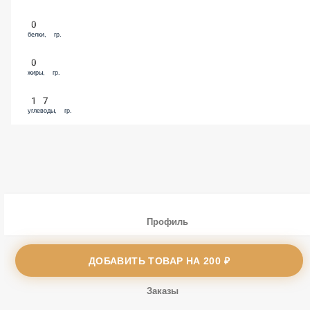
0
белки, гр.
0
жиры, гр.
17
углеводы, гр.
Профиль
Меню
ДОБАВИТЬ ТОВАР НА
200 ₽
Заказы