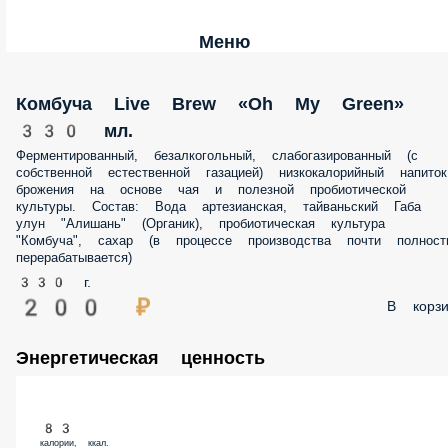
Меню
Комбуча Live Brew «Oh My Green»
330 мл.
Ферментированный, безалкогольный, слабогазированный (с
собственной естественной газацией) низкокалорийный напиток
брожения на основе чая и полезной пробиотической
культуры. Состав: Вода артезианская, тайваньский Габа
улун "Алишань" (Органик), пробиотическая культура
"Комбуча", сахар (в процессе производства почти полност
перерабатывается)
330 г.
200 ₽
В корзи
Энергетическая ценность
83
калории, ккал.