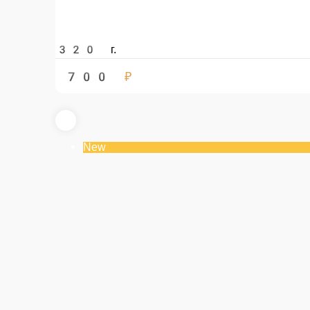
«Ленивые» голубцы с картофельным пюре
Голубцы из растительного фарша и капусты с пюре из картофеля и обж
330 г.
600 ₽
New