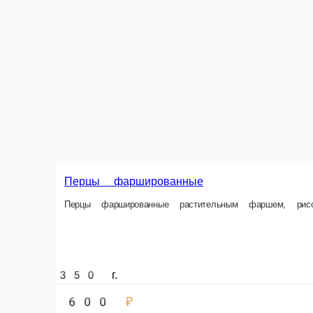
Паста азиатская
Рисовая лапша (без глютена) с баклажаном, кабачком, сладким перцем