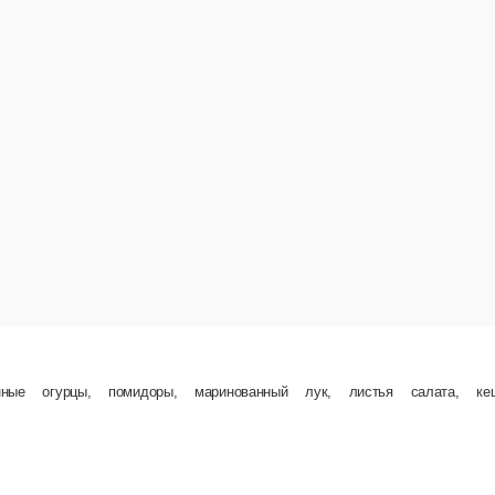
доры, маринованный лук, листья салата, кешью-майонез
В корзину
New