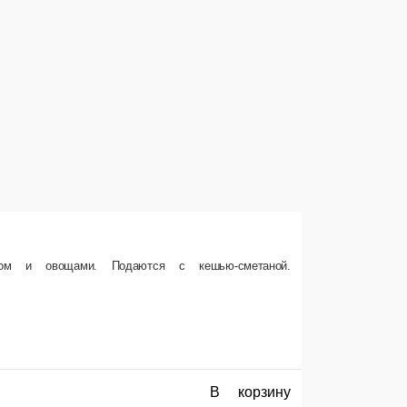
Вареники с картофелем
Безглютеновое тесто, картофельное пюре 
, копченым тофу (в составе есть арахис)