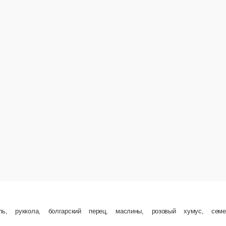
й перец, маслины, розовый хумус, семена тыквы, ядра конопли
350 г.
600 ₽
В корзину
New