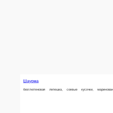
Шаурма
безглютеновая лепешка, соевые кусочки, маринованные огурцы, поми
220 г.
550 ₽
New