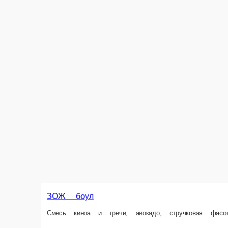
ЗОЖ боул
Смесь киноа и гречи, авокадо, стручковая фасоль, руккола, болгарски
320 г.
700 ₽
New