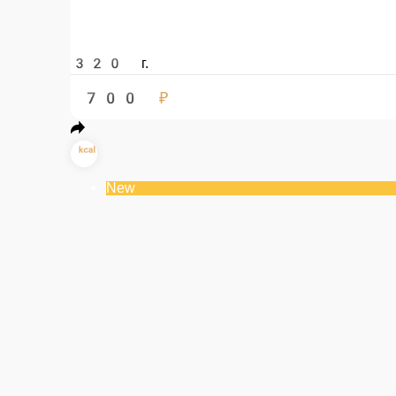
Безглютеновые веганские блины с начинкой из растительного фарша и
200 г.
Опции
600 ₽
В ко