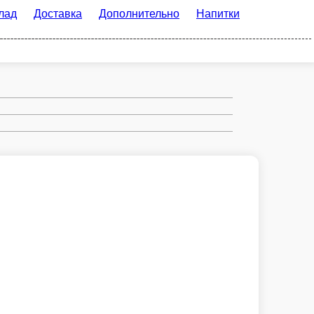
тавка
Дополнительно
Напитки
Вино
ю-соусе