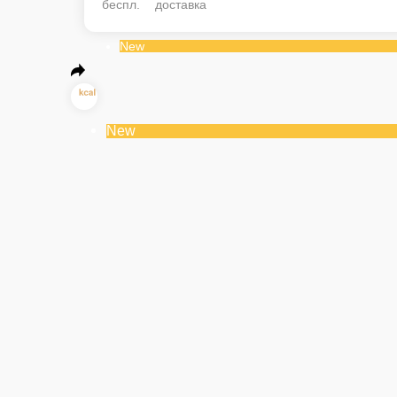
330 г.
600 ₽
New