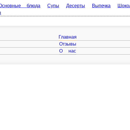
вные блюда
Супы
Десерты
Выпечка
Шоколад
Дос
New
Паста с грибами в «сливочном» соусе
Безглютеновая паста с вешенками и шампиньонами в сливочном кешь
аренного лука