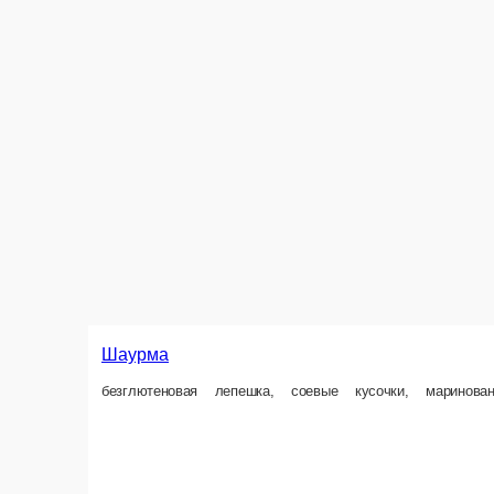
Паста азиатская
Рисовая лапша (без глютена) с баклажаном, кабачком, сладким перцем
300 г.
550 ₽