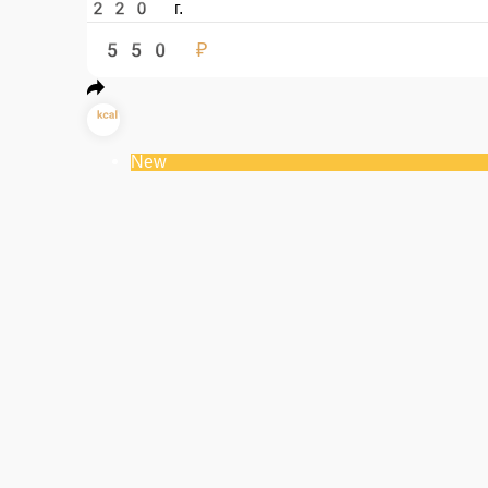
Боул «Ловегано»
Рис Рубин, нут, тофу копченый, авокадо, вяленые помидоры черри, сала