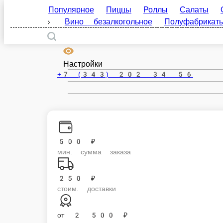
Популярное
Пиццы
Роллы
Салаты
Осно
New
безалкогольное
Полуфабрикаты
«Ленивые» голубцы с картофельным пюре
Голубцы из растительного фарша и капусты с пюре из картофеля и обж