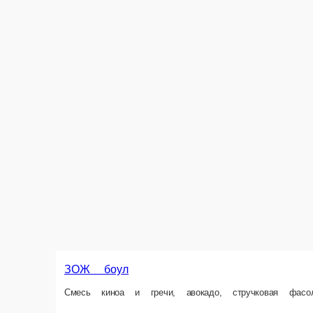
280 г.
700 ₽
Блины, фаршированные растительным «мясом» и к