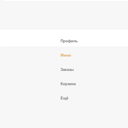
17
жиры, гр.
29
углеводы, гр.
Профиль
Меню
Заказы
Корзина